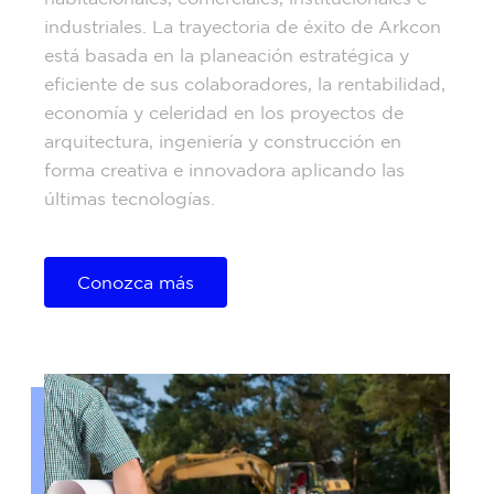
industriales. La trayectoria de éxito de Arkcon
está basada en la planeación estratégica y
eficiente de sus colaboradores, la rentabilidad,
economía y celeridad en los proyectos de
arquitectura, ingeniería y construcción en
forma creativa e innovadora aplicando las
últimas tecnologías.
Conozca más