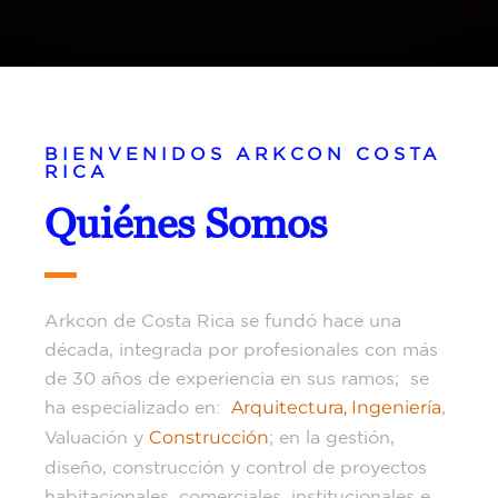
BIENVENIDOS ARKCON COSTA
RICA
Quiénes Somos
Arkcon de Costa Rica se fundó hace una
década, integrada por profesionales con más
de 30 años de experiencia en sus ramos; se
ha especializado en:
Arquitectura, Ingeniería
,
Valuación y
Construcción
; en la gestión,
diseño, construcción y control de proyectos
habitacionales, comerciales, institucionales e