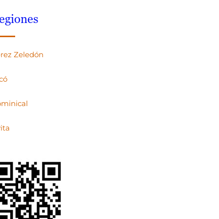
egiones
rez Zeledón
có
minical
ita