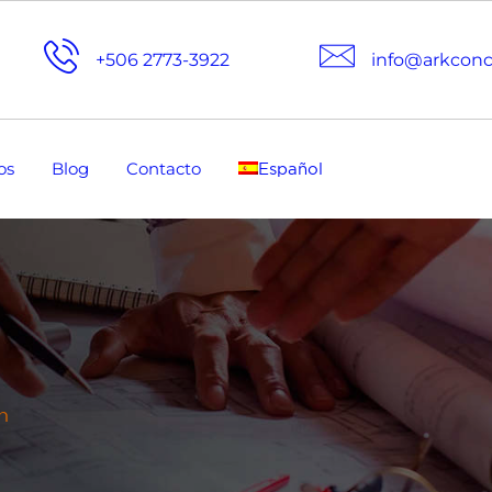
+506 2773-3922
info@arkcon
os
Blog
Contacto
Español
n