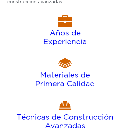
construcción avanzadas.
Años de
Experiencia
HY
D
R
O
L
Y
SIS
RESIS
T
ANCE
Materiales de
Primera Calidad
Técnicas de Construcción
Avanzadas