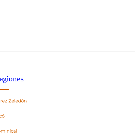
egiones
rez Zeledón
có
minical