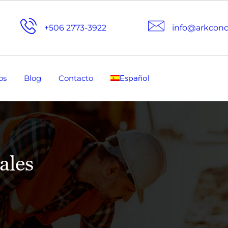
+506 2773-3922
info@arkcon
os
Blog
Contacto
Español
ales