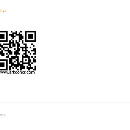
ita
os.