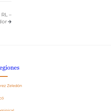
 RL –
dor
egiones
rez Zeledón
có
minical