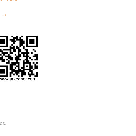
ita
os.