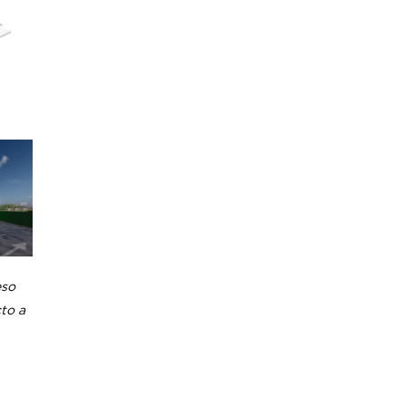
eso
cto a