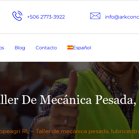
+506 2773-3922
info@arkcon
os
Blog
Contacto
Español
ller De Mecánica Pesada,
peagri RL – Taller de mecánica pesada, lubricent