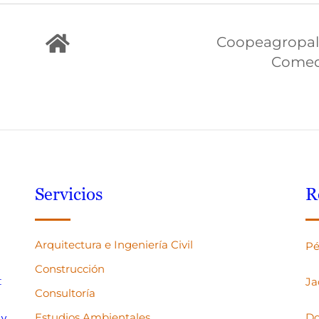
Coopeagropal
Come
Servicios
R
Arquitectura e Ingeniería Civil
Pé
Construcción
:
Ja
Consultoría
Estudios Ambientales
Do
 y