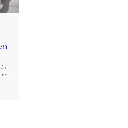
en
ión,
 son