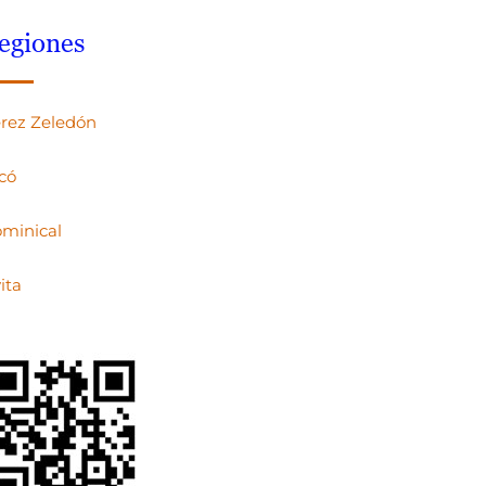
egiones
rez Zeledón
có
minical
ita