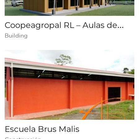
Coopeagropal RL – Aulas de
capacitación INA
Building
Escuela Brus Malis