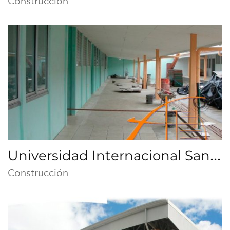
Construcción
Universidad Internacional San
Isidro Labrador (Grecia)
Construcción