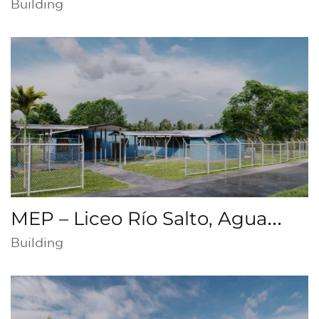
Quepos
Building
MEP – Liceo Río Salto, Agua
Buena
Building