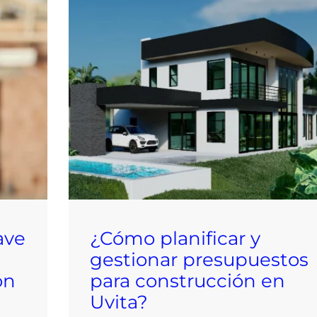
ave
¿Cómo planificar y
gestionar presupuestos
ón
para construcción en
Uvita?