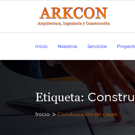
Inicio
Nosotros
Servicios
Proyect
Etiqueta:
Constru
Inicio
Construcción de casas