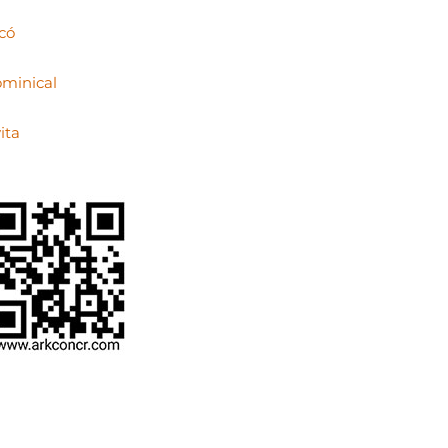
có
minical
ita