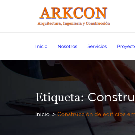
Inicio
Nosotros
Servicios
Proyect
Etiqueta:
Constru
Inicio
Construcción de edificios em