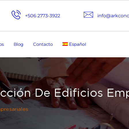
+506 2773-3922
info@arkcon
os
Blog
Contacto
Español
cción De Edificios Emp
presariales