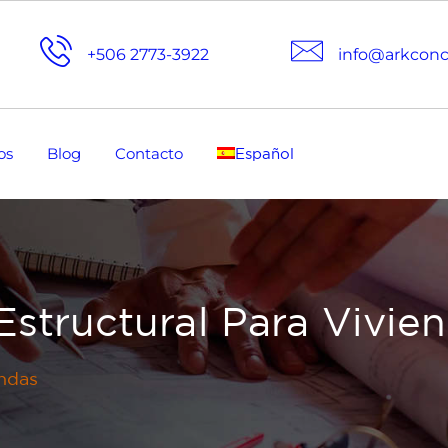
+506 2773-3922
info@arkcon
os
Blog
Contacto
Español
Estructural Para Vivie
endas