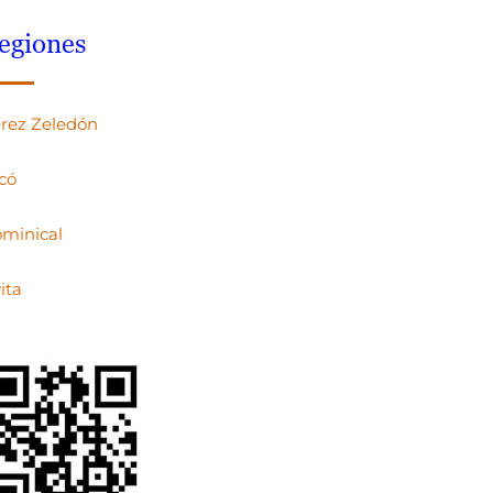
egiones
rez Zeledón
có
minical
ita