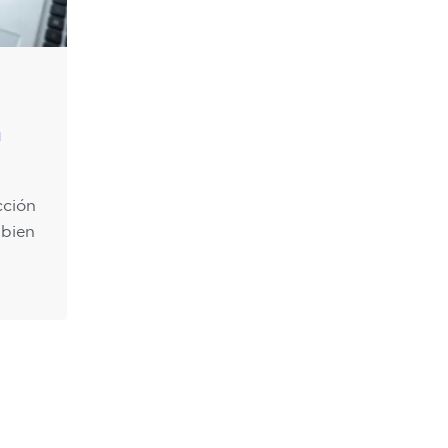
n
cción
 bien